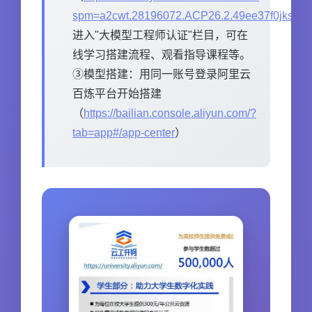
spm=a2cwt.28196072.ACP26.2.49ee37f0jksf6d
进入"大模型工程师认证"栏目，可在
线学习搭建流程、观看指导课程等。
③模型搭建：用同一账号登录阿里云
百炼平台开始搭建
（
https://bailian.console.aliyun.com/?
tab=app#/app-center
）