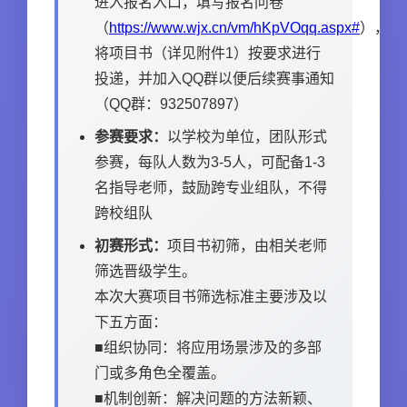
进入报名入口，填写报名问卷
（
https://www.wjx.cn/vm/hKpVOqq.aspx#
），
将项目书（详见附件1）按要求进行
投递，并加入QQ群以便后续赛事通知
（QQ群：932507897）
参赛要求：
以学校为单位，团队形式
参赛，每队人数为3-5人，可配备1-3
名指导老师，鼓励跨专业组队，不得
跨校组队
初赛形式：
项目书初筛，由相关老师
筛选晋级学生。
本次大赛项目书筛选标准主要涉及以
下五方面：
■组织协同：将应用场景涉及的多部
门或多角色全覆盖。
■机制创新：解决问题的方法新颖、