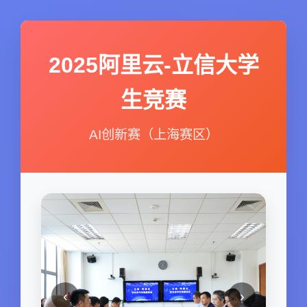
2025阿里云-立信大学
生竞赛
AI创新赛（上海赛区）
‹
›