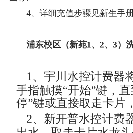
4
、详细充值步骤见新生手
浦东校区（新苑
1
、
2
、
3
）
1、
宇川水控计费器
手指触摸“开始”键，
停”键或直接取走卡片
2、
新开普水控计费
出水，取走卡片水龙头